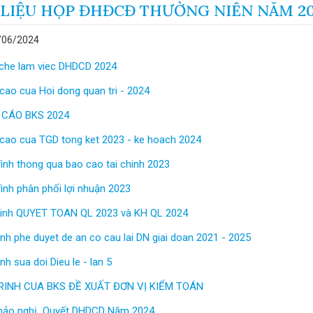
 LIỆU HỌP ĐHĐCĐ THƯỜNG NIÊN NĂM 2
/06/2024
 che lam viec DHDCD 2024
cao cua Hoi dong quan tri - 2024
 CÁO BKS 2024
 cao cua TGD tong ket 2023 - ke hoach 2024
rình thong qua bao cao tai chinh 2023
rình phân phối lợi nhuận 2023
trinh QUYET TOAN QL 2023 và KH QL 2024
ình phe duyet de an co cau lai DN giai doan 2021 - 2025
ình sua doi Dieu le - lan 5
RINH CUA BKS ĐỀ XUẤT ĐƠN VỊ KIỂM TOÁN
hảo nghị Quyết DHDCD Năm 2024