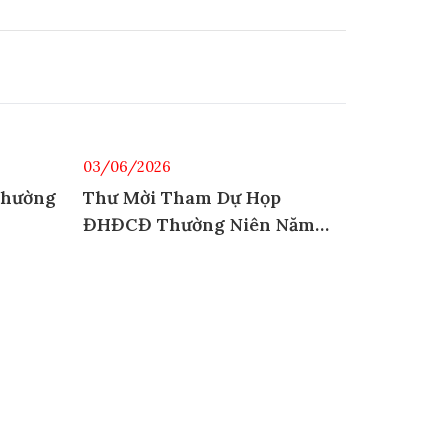
03/06/2026
25/05/202
Thường
Thư Mời Tham Dự Họp
Thông B
ĐHĐCĐ Thường Niên Năm
Cổ Đông
2026
ĐHĐCĐ T
2026