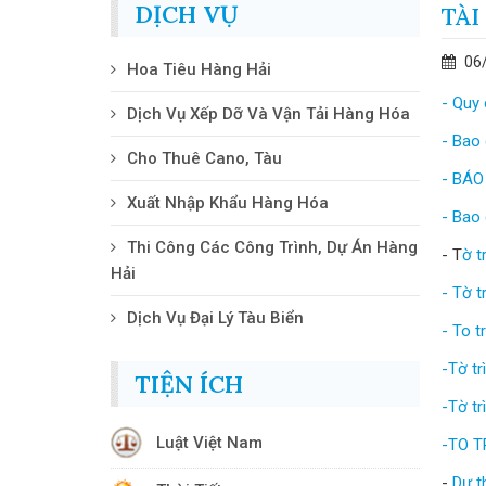
DỊCH VỤ
TÀI
06
Hoa Tiêu Hàng Hải
- Quy
Dịch Vụ Xếp Dỡ Và Vận Tải Hàng Hóa
- Bao 
Cho Thuê Cano, Tàu
- BÁO
Xuất Nhập Khẩu Hàng Hóa
- Bao
Thi Công Các Công Trình, Dự Án Hàng
- T
ờ t
Hải
- Tờ t
Dịch Vụ Đại Lý Tàu Biển
- To 
-Tờ tr
TIỆN ÍCH
-Tờ tr
Luật Việt Nam
-TO T
-
Dự t