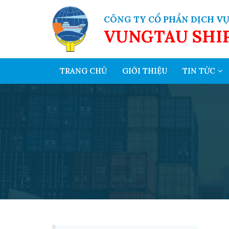
CÔNG TY CỔ PHẦN DỊCH VỤ
VUNGTAU SHI
TRANG CHỦ
GIỚI THIỆU
TIN TỨC