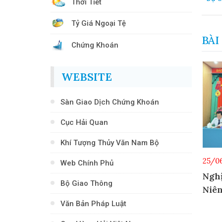
Thời Tiết
Tỷ Giá Ngoại Tệ
BÀI
Chứng Khoán
WEBSITE
c Chi Trả
Sàn Giao Dịch Chứng Khoán
Cục Hải Quan
Khí Tượng Thủy Văn Nam Bộ
25/0
Web Chính Phủ
Ngh
25/06/2026
Bộ Giao Thông
Niê
Biên Bản Họp ĐHĐCĐ
Thường NIên Năm 2026
Văn Bản Pháp Luật