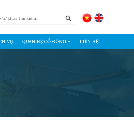
CH VỤ
QUAN HỆ CỔ ĐÔNG
LIÊN HỆ