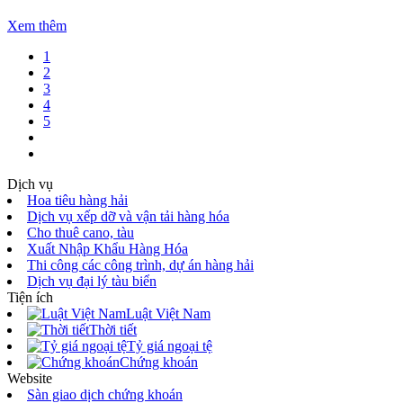
Xem thêm
1
2
3
4
5
Dịch vụ
Hoa tiêu hàng hải
Dịch vụ xếp dỡ và vận tải hàng hóa
Cho thuê cano, tàu
Xuất Nhập Khẩu Hàng Hóa
Thi công các công trình, dự án hàng hải
Dịch vụ đại lý tàu biển
Tiện ích
Luật Việt Nam
Thời tiết
Tỷ giá ngoại tệ
Chứng khoán
Website
Sàn giao dịch chứng khoán