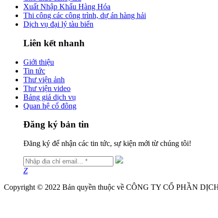
Xuất Nhập Khẩu Hàng Hóa
Thi công các công trình, dự án hàng hải
Dịch vụ đại lý tàu biển
Liên kết nhanh
Giới thiệu
Tin tức
Thư viện ảnh
Thư viện video
Bảng giá dịch vụ
Quan hệ cổ đông
Đăng ký bản tin
Đăng ký để nhận các tin tức, sự kiện mới từ chúng tôi!
Z
Copyright © 2022 Bản quyền thuộc về CÔNG TY CỔ PHẦN 