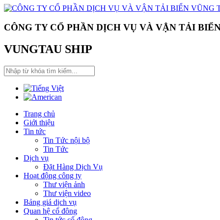
CÔNG TY CỔ PHẦN DỊCH VỤ VÀ VẬN TẢI BIỂ
VUNGTAU SHIP
Trang chủ
Giới thiệu
Tin tức
Tin Tức nội bộ
Tin Tức
Dịch vụ
Đặt Hàng Dịch Vụ
Hoạt động công ty
Thư viện ảnh
Thư viện video
Bảng giá dịch vụ
Quan hệ cổ đông
Tin tức cổ đông