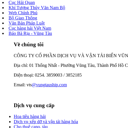
Cục Hải Quan
Khí Tượng Thủy Văn Nam Bộ
Web Chính Phủ
Bộ Giao Thông
Văn Bản Pháp Luật
Cục hàng hải Việt Nam
Báo Bà Rịa - Vũng Tàu
Về chúng tôi
CÔNG TY CỔ PHẦN DỊCH VỤ VÀ VẬN TẢI BIỂN VŨ
Địa chỉ: 01 Thống Nhất - Phường Vũng Tàu, Thành Phố Hồ C
Điện thoại: 0254. 3859003 / 3852185
Email: vts
@vungtauship.com
Dịch vụ cung cấp
Hoa tiêu hàng hải
Dịch vụ xếp dỡ và vận tải hàng hóa
Cho thuê cano, tàu