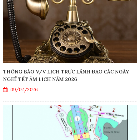
THÔNG BÁO V/V LỊCH TRỰC LÃNH ĐẠO CÁC NGÀY
NGHỈ TẾT ÂM LICH NĂM 2026
09/02/2026