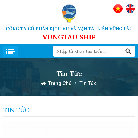
CÔNG TY CỔ PHẦN DỊCH VỤ VÀ VẬN TẢI BIỂN VŨNG TÀU
VUNGTAU SHIP
Tin Tức
Trang Chủ
/
Tin Tức
TIN TỨC