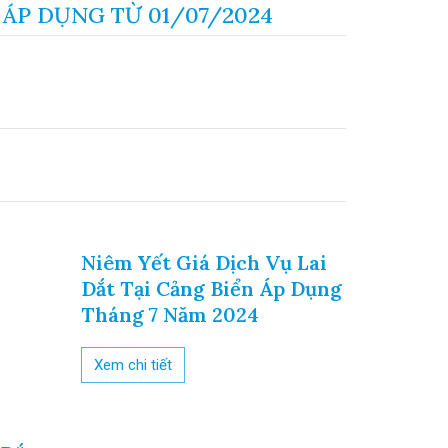
 ÁP DỤNG TỪ 01/07/2024
Niêm Yết Giá Dịch Vụ Lai
BAN HÀ
Dắt Tại Cảng Biển Áp Dụng
VỤ HOA
Tháng 7 Năm 2024
Xem chi ti
Xem chi tiết