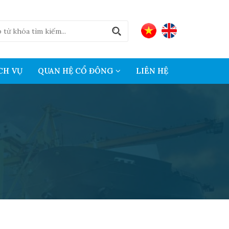
CH VỤ
QUAN HỆ CỔ ĐÔNG
LIÊN HỆ