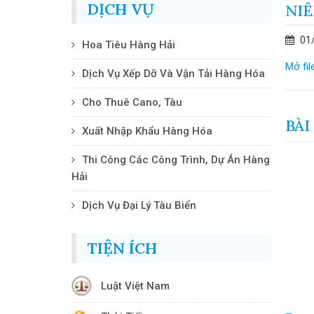
DỊCH VỤ
NIÊ
01
Hoa Tiêu Hàng Hải
Mở fil
Dịch Vụ Xếp Dỡ Và Vận Tải Hàng Hóa
Cho Thuê Cano, Tàu
BÀI
Xuất Nhập Khẩu Hàng Hóa
Thi Công Các Công Trình, Dự Án Hàng
Hải
ch Vụ Hoa
p Dụng Từ
Dịch Vụ Đại Lý Tàu Biển
TIỆN ÍCH
Luật Việt Nam
Niêm Yết Giá Dịch Vụ Hoa