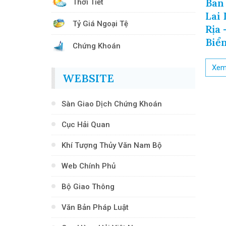
Tiêu Hàng Hải Áp Dụng Từ
Ban
Thời Tiết
Ngày 01 Tháng 4 Năm 2026
Lai 
Tỷ Giá Ngoại Tệ
Rịa
Xem chi tiết
Biể
Chứng Khoán
Xem 
WEBSITE
Sàn Giao Dịch Chứng Khoán
Cục Hải Quan
Khí Tượng Thủy Văn Nam Bộ
Web Chính Phủ
Bộ Giao Thông
Văn Bản Pháp Luật