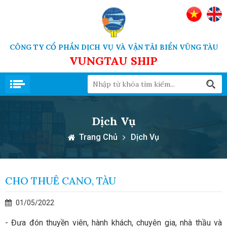
CÔNG TY CỔ PHẦN DỊCH VỤ VÀ VẬN TẢI BIỂN VŨNG TÀU
VUNGTAU SHIP
Dịch Vụ
Trang Chủ
Dịch Vụ
CHO THUÊ CANO, TÀU
01/05/2022
- Đưa đón thuyền viên, hành khách, chuyên gia, nhà thầu và