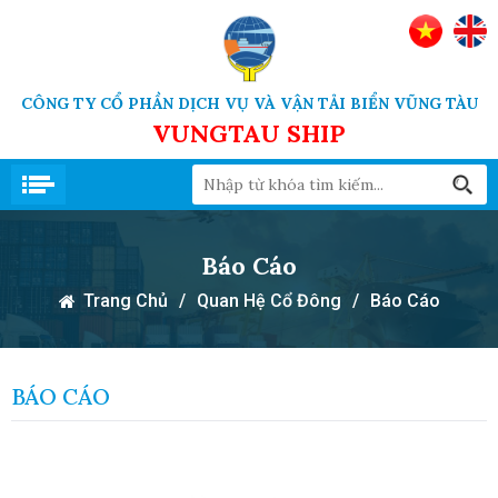
CÔNG TY CỔ PHẦN DỊCH VỤ VÀ VẬN TẢI BIỂN VŨNG TÀU
VUNGTAU SHIP
Báo Cáo
Trang Chủ
/
Quan Hệ Cổ Đông
/
Báo Cáo
BÁO CÁO