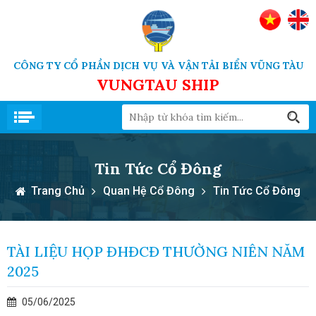
CÔNG TY CỔ PHẦN DỊCH VỤ VÀ VẬN TẢI BIỂN VŨNG TÀU
VUNGTAU SHIP
Tin Tức Cổ Đông
Trang Chủ
Quan Hệ Cổ Đông
Tin Tức Cổ Đông
TÀI LIỆU HỌP ĐHĐCĐ THƯỜNG NIÊN NĂM
2025
05/06/2025